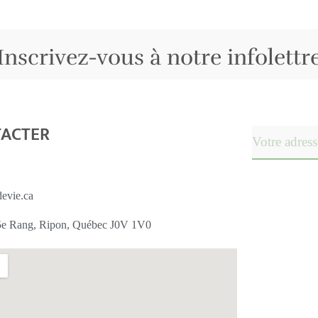
Inscrivez-vous à notre infolettr
TACTER
devie.ca
 5e Rang, Ripon, Québec J0V 1V0