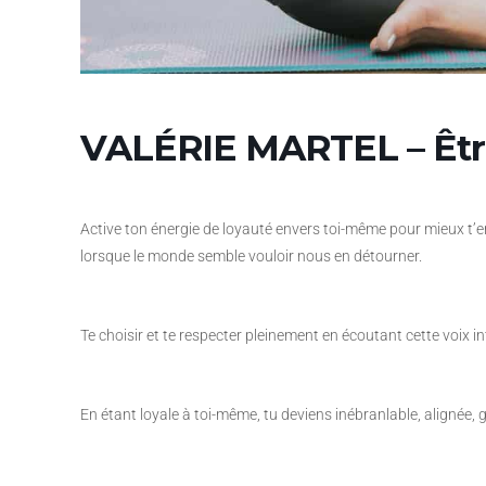
VALÉRIE MARTEL – Être
Active ton énergie de loyauté envers toi-même pour mieux t’en
lorsque le monde semble vouloir nous en détourner.
Te choisir et te respecter pleinement en écoutant cette voix 
En étant loyale à toi-même, tu deviens inébranlable, alignée, g