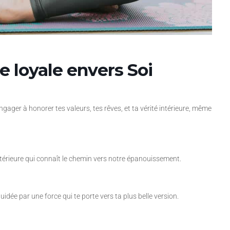
 loyale envers Soi
gager à honorer tes valeurs, tes rêves, et ta vérité intérieure, même
intérieure qui connaît le chemin vers notre épanouissement.
uidée par une force qui te porte vers ta plus belle version.