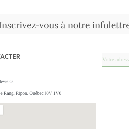
Inscrivez-vous à notre infolettr
TACTER
devie.ca
 5e Rang, Ripon, Québec J0V 1V0