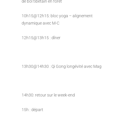
de bol tibétain en forêt
10h15@12h15: bloc yoga – alignement
dynamique avec M-C
12h15@13h15 : dîner
13h30@14h30 : Qi Gong longévité avec Mag
14h30: retour sur le week-end
15h : départ