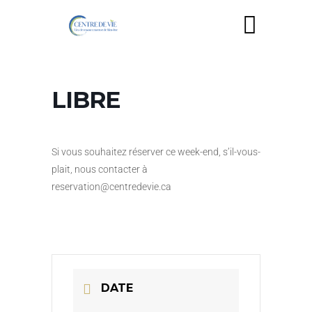
LIBRE
Si vous souhaitez réserver ce week-end, s’il-vous-
plait, nous contacter à
reservation@centredevie.ca
DATE