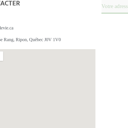
TACTER
devie.ca
 5e Rang, Ripon, Québec J0V 1V0